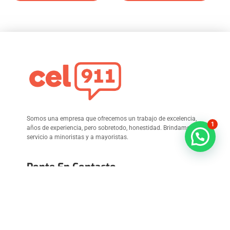
Somos una empresa que ofrecemos un trabajo de excelencia,
1
años de experiencia, pero sobretodo, honestidad. Brindamos
servicio a minoristas y a mayoristas.
Ponte En Contacto
Plaza del Audio Local 35 y 72 Ocampo 125 Pte. Centro,
Mty. N.L
81.1968.7701
juan.abugaber@cel911.com