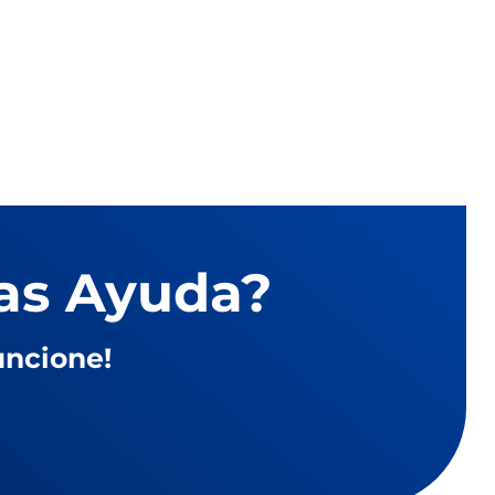
as Ayuda?
ncione!