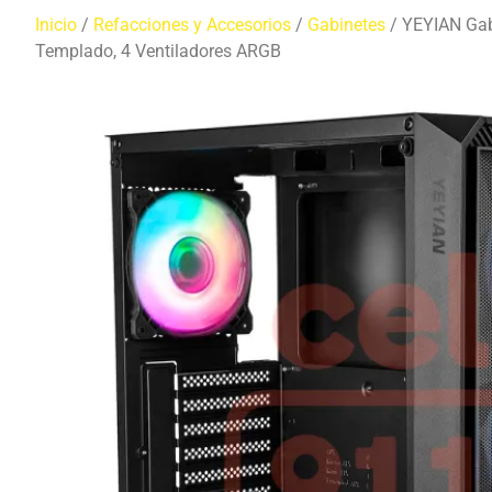
Inicio
/
Refacciones y Accesorios
/
Gabinetes
/ YEYIAN Gabi
Templado, 4 Ventiladores ARGB