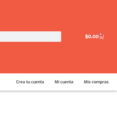
0
$
0.00
Crea tu cuenta
Mi cuenta
Mis compras